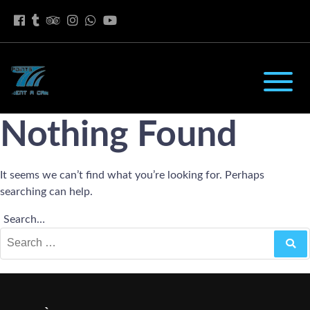
Nothing Found
It seems we can’t find what you’re looking for. Perhaps
searching can help.
Search…