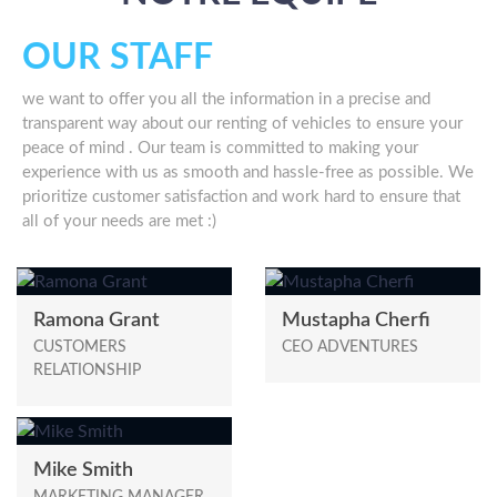
OUR STAFF
we want to offer you all the information in a precise and
transparent way about our renting of vehicles to ensure your
peace of mind . Our team is committed to making your
experience with us as smooth and hassle-free as possible. We
prioritize customer satisfaction and work hard to ensure that
all of your needs are met :)
Ramona Grant
Mustapha Cherfi
CUSTOMERS
CEO ADVENTURES
RELATIONSHIP
Mike Smith
MARKETING MANAGER