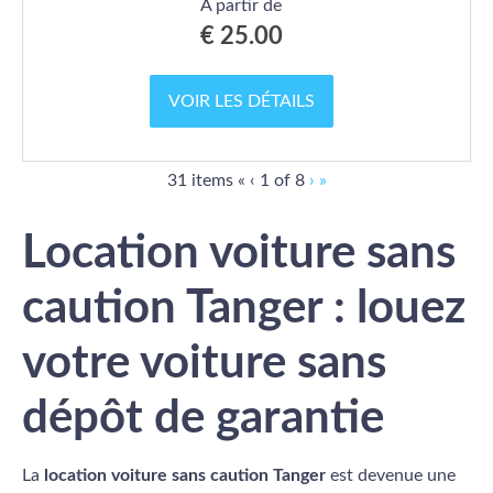
À partir de
€
25.00
VOIR LES DÉTAILS
Current
Next
Last
31 items
«
‹
1 of
8
›
»
Page
page
page
Location voiture sans
caution Tanger : louez
votre voiture sans
dépôt de garantie
La
location voiture sans caution Tanger
est devenue une